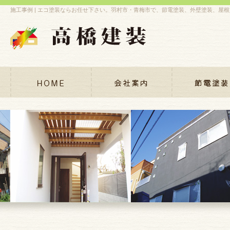
施工事例 | エコ塗装ならお任せ下さい。羽村市・青梅市で、節電塗装、外壁塗装、屋